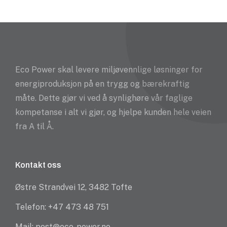
Eco Power skal levere miljøvennlige løsninger for
energiproduksjon på en trygg og bærekraftig
måte. Dette gjør vi ved å synlighøre vår faglige
kompetanse i alt vi gjør, og hjelpe kunden hele veien
fra A til Å.
Kontakt oss
Østre Strandvei 12, 3482 Tofte
Telefon: +47 473 48 751
Mail: post@eco-power.no