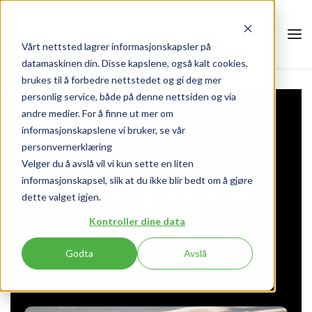
Vårt nettsted lagrer informasjonskapsler på
datamaskinen din. Disse kapslene, også kalt cookies,
brukes til å forbedre nettstedet og gi deg mer
personlig service, både på denne nettsiden og via
andre medier. For å finne ut mer om
informasjonskapslene vi bruker, se vår
personvernerklæring
Velger du å avslå vil vi kun sette en liten
ECO POWER
informasjonskapsel, slik at du ikke blir bedt om å gjøre
Nyheter og referanser
dette valget igjen.
Kontroller dine data
Ønsker du å lese om nyheter innen
solenergi, solcelleanlegg og våre
Godta
Avslå
referanser. Det kan du lese mer om her.