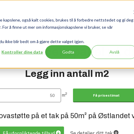
Solcellekalkulator
Nyheter og referanse
More
 kapslene, også kalt cookies, brukes til å forbedre nettstedet og gi deg
 For å finne ut mer om informasjonskapslene vi bruker, se vår
 du ikke blir bedt om å gjøre dette valget igjen.
ster solcellepanel på di
Kontroller dine data
Godta
Avslå
Legg inn antall m2
2
m
Få prisestimat
novastøtte på et tak på
50
m²
på Østlandet v
Se detaljer ditt tak
Få uforpliktende tilbud