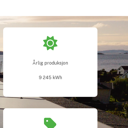
Årlig produksjon
9 245
kWh