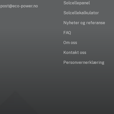
Solcellepanel
: post@eco-power.no
Solcellekalkulator
Nyheter og referanse
FAQ
Om oss
Kontakt oss
Personvernerklæring