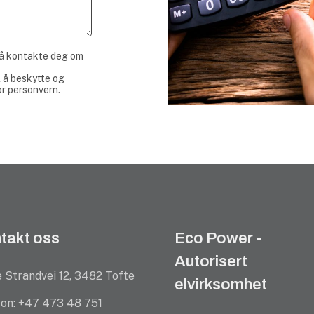
 å kontakte deg om
l å beskytte og
or personvern
.
takt oss
Eco Power -
Autorisert
 Strandvei 12, 3482 Tofte
elvirksomhet
fon: +47 473 48 751