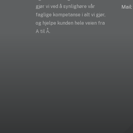
gjør vi ved å synlighøre vår
Mail
faglige kompetanse i alt vi gjør,
og hjelpe kunden hele veien fra
A til Å.