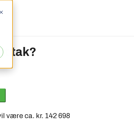
tt tak?
il være ca. kr.
142 698